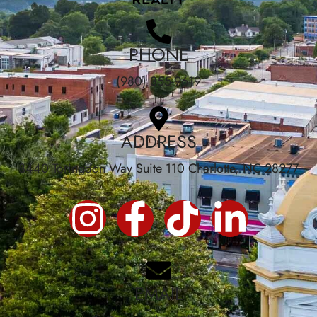
PHONE
(980) 355-9619
ADDRESS
3440 Toringdon Way Suite 110 Charlotte, NC 28277
EMAIL